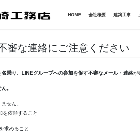
HOME
会社概要
建築工事
不審な連絡にご注意ください
名乗り、LINEグループへの参加を促す不審なメール・連絡
が
せん。
りません。
参加を依頼すること
を求めること