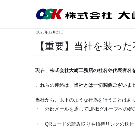
コ
ナ
ン
ビ
テ
ゲ
ン
ー
ツ
シ
2025年12月23日
へ
ョ
【重要】当社を装った
ス
ン
キ
に
ッ
移
プ
動
現在、
株式会社大崎工務店の社名や代表者名を
これらの連絡は、
当社とは一切関係ございま
当社から、以下のような行為を行うことはあ
・ 外部メールを通じてLINEグループへの
・ QRコードの読み取りや招待リンクの送付