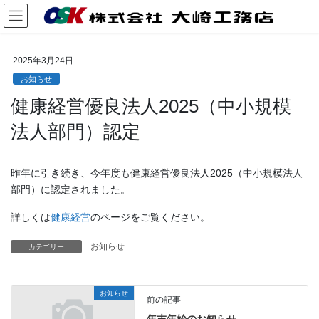
コ
ナ
ン
ビ
テ
ゲ
ン
ー
2025年3月24日
ツ
シ
お知らせ
へ
ョ
ス
ン
健康経営優良法人2025（中小規模
キ
に
ッ
移
法人部門）認定
プ
動
昨年に引き続き、今年度も健康経営優良法人2025（中小規模法人
部門）に認定されました。
詳しくは
健康経営
のページをご覧ください。
お知らせ
カテゴリー
お知らせ
前の記事