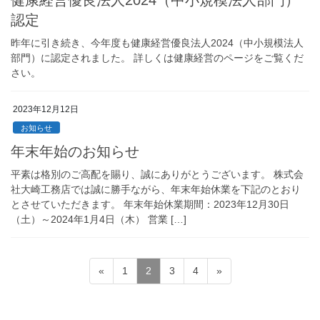
認定
昨年に引き続き、今年度も健康経営優良法人2024（中小規模法人
部門）に認定されました。 詳しくは健康経営のページをご覧くだ
さい。
2023年12月12日
お知らせ
年末年始のお知らせ
平素は格別のご高配を賜り、誠にありがとうございます。 株式会
社大崎工務店では誠に勝手ながら、年末年始休業を下記のとおり
とさせていただきます。 年末年始休業期間：2023年12月30日
（土）～2024年1月4日（木） 営業 […]
投
固
固
固
固
«
1
2
3
4
»
稿
定
定
定
定
ペ
ペ
ペ
ペ
の
ー
ー
ー
ー