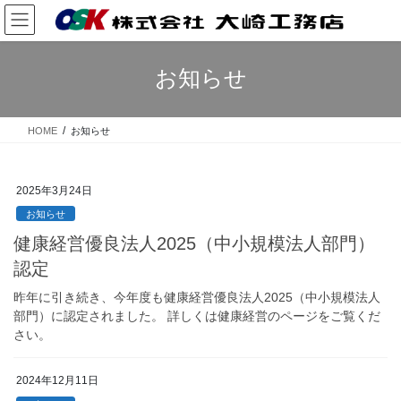
コ
ナ
ン
ビ
テ
ゲ
ン
ー
お知らせ
ツ
シ
へ
ョ
ス
ン
HOME
お知らせ
キ
に
ッ
移
プ
動
2025年3月24日
お知らせ
健康経営優良法人2025（中小規模法人部門）
認定
昨年に引き続き、今年度も健康経営優良法人2025（中小規模法人
部門）に認定されました。 詳しくは健康経営のページをご覧くだ
さい。
2024年12月11日