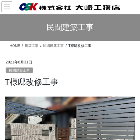
コ
ナ
ン
ビ
テ
ゲ
ン
ー
民間建築工事
ツ
シ
へ
ョ
ス
ン
HOME
建築工事
民間建築工事
T様邸改修工事
キ
に
ッ
移
プ
動
2021年8月31日
民間建築工事
T様邸改修工事